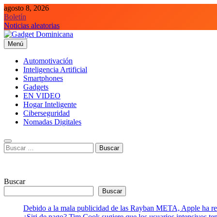
Saltar
agosto 8, 2026
al
Boletín
contenido
Noticias aleatorias
Menú
Gadget Dominicana
Gadgets, Autos y Tecnología de consumo
Automotivación
Inteligencia Artificial
Smartphones
Gadgets
EN VIDEO
Hogar Inteligente
Ciberseguridad
Nomadas Digitales
Buscar:
Buscar
Buscar
Debido a la mala publicidad de las Rayban META, Apple ha retr
¿Siri de pago? Tim Cook sugiere que los usuarios intensivos t