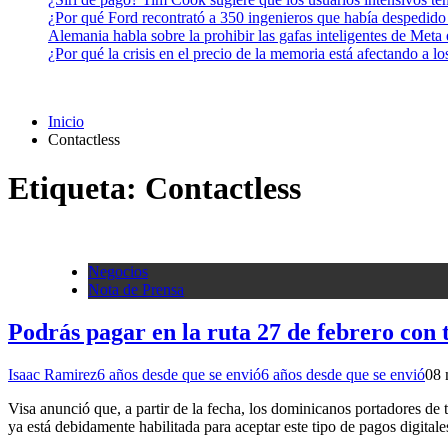
¿Por qué Ford recontrató a 350 ingenieros que había despedido
Alemania habla sobre la prohibir las gafas inteligentes de Meta
¿Por qué la crisis en el precio de la memoria está afectando a 
Inicio
Contactless
Etiqueta:
Contactless
Negocios
Nota de Prensa
Podrás pagar en la ruta 27 de febrero con t
Isaac Ramirez
6 años desde que se envió
6 años desde que se envió
0
8 
Visa anunció que, a partir de la fecha, los dominicanos portadores de 
ya está debidamente habilitada para aceptar este tipo de pagos digital