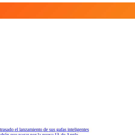
asado el lanzamiento de sus gafas inteligentes
endrán que pagar por la nueva IA de Apple