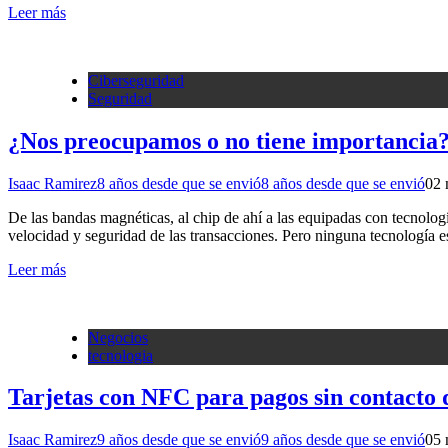
Leer más
Ciberseguridad
Seguridad
¿Nos preocupamos o no tiene importancia? 
Isaac Ramirez
8 años desde que se envió
8 años desde que se envió
0
2 
De las bandas magnéticas, al chip de ahí a las equipadas con tecnologí
velocidad y seguridad de las transacciones. Pero ninguna tecnología
Leer más
Negocios
tecnologia
Tarjetas con NFC para pagos sin contacto
Isaac Ramirez
9 años desde que se envió
9 años desde que se envió
0
5 