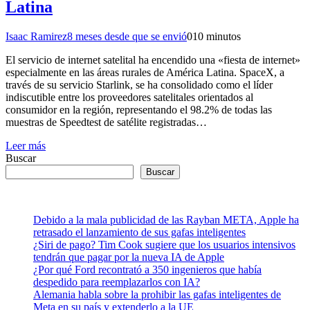
Latina
Isaac Ramirez
8 meses desde que se envió
0
10 minutos
El servicio de internet satelital ha encendido una «fiesta de internet»
especialmente en las áreas rurales de América Latina. SpaceX, a
través de su servicio Starlink, se ha consolidado como el líder
indiscutible entre los proveedores satelitales orientados al
consumidor en la región, representando el 98.2% de todas las
muestras de Speedtest de satélite registradas…
Leer más
Buscar
Buscar
Debido a la mala publicidad de las Rayban META, Apple ha
retrasado el lanzamiento de sus gafas inteligentes
¿Siri de pago? Tim Cook sugiere que los usuarios intensivos
tendrán que pagar por la nueva IA de Apple
¿Por qué Ford recontrató a 350 ingenieros que había
despedido para reemplazarlos con IA?
Alemania habla sobre la prohibir las gafas inteligentes de
Meta en su país y extenderlo a la UE