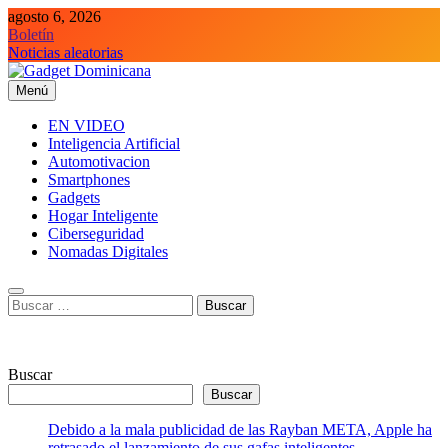
Saltar
agosto 6, 2026
al
Boletín
contenido
Noticias aleatorias
Menú
Gadget Dominicana
Gadgets y Tecnología de consumo
EN VIDEO
Inteligencia Artificial
Automotivacion
Smartphones
Gadgets
Hogar Inteligente
Ciberseguridad
Nomadas Digitales
Buscar:
Buscar
Buscar
Debido a la mala publicidad de las Rayban META, Apple ha
retrasado el lanzamiento de sus gafas inteligentes