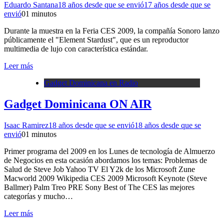
Eduardo Santana
18 años desde que se envió
17 años desde que se
envió
0
1 minutos
Durante la muestra en la Feria CES 2009, la compañía Sonoro lanzo
públicamente el "Element Stardust", que es un reproductor
multimedia de lujo con característica estándar.
Leer más
Gadget Dominicana en Radio
Gadget Dominicana ON AIR
Isaac Ramirez
18 años desde que se envió
18 años desde que se
envió
0
1 minutos
Primer programa del 2009 en los Lunes de tecnología de Almuerzo
de Negocios en esta ocasión abordamos los temas: Problemas de
Salud de Steve Job Yahoo TV El Y2k de los Microsoft Zune
Macworld 2009 Wikipedia CES 2009 Microsoft Keynote (Steve
Ballmer) Palm Treo PRE Sony Best of The CES las mejores
categorías y mucho…
Leer más