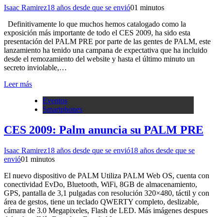
Isaac Ramirez
18 años desde que se envió
0
1 minutos
Definitivamente lo que muchos hemos catalogado como la
exposición más importante de todo el CES 2009, ha sido esta
presentación del PALM PRE por parte de las gentes de PALM, este
lanzamiento ha tenido una campana de expectativa que ha incluido
desde el remozamiento del website y hasta el último minuto un
secreto inviolable,…
Leer más
Eventos
Smartphones
CES 2009: Palm anuncia su PALM PRE
Isaac Ramirez
18 años desde que se envió
18 años desde que se
envió
0
1 minutos
El nuevo dispositivo de PALM Utiliza PALM Web OS, cuenta con
conectividad EvDo, Bluetooth, WiFi, 8GB de almacenamiento,
GPS, pantalla de 3,1 pulgadas con resolución 320×480, táctil y con
área de gestos, tiene un teclado QWERTY completo, deslizable,
cámara de 3.0 Megapixeles, Flash de LED. Más imágenes despues