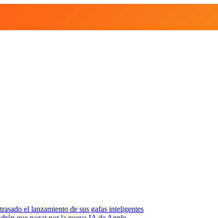
asado el lanzamiento de sus gafas inteligentes
endrán que pagar por la nueva IA de Apple