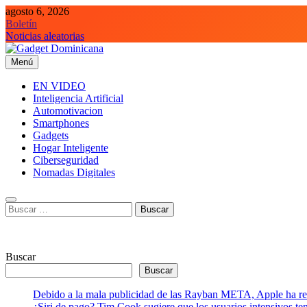
Saltar
agosto 6, 2026
al
Boletín
contenido
Noticias aleatorias
Menú
Gadget Dominicana
Gadgets y Tecnología de consumo
EN VIDEO
Inteligencia Artificial
Automotivacion
Smartphones
Gadgets
Hogar Inteligente
Ciberseguridad
Nomadas Digitales
Buscar:
Buscar
Buscar
Debido a la mala publicidad de las Rayban META, Apple ha retr
¿Siri de pago? Tim Cook sugiere que los usuarios intensivos t