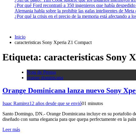
¿Por qué Ford recontrató a 350 ingenieros que había despedido
Alemania habla sobre la prohibir las gafas inteligentes de Meta
¿Por qué la crisis en el precio de la memoria está afectando a 
Inicio
caracteristicas Sony Xperia Z1 Compact
Etiqueta:
caracteristicas Sony
Nota de Prensa
orange dominicana
Orange Dominicana lanza nuevo Sony Xpe
Isaac Ramirez
12 años desde que se envió
0
1 minutos
Santo Domingo, DN.- Orange Dominicana incluye en su portafolio de 
diseñado con suma elegancia para que quepa perfectamente en la pal
Leer más