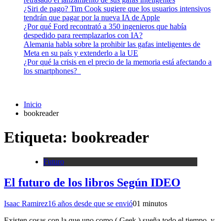
¿Siri de pago? Tim Cook sugiere que los usuarios intensivos
tendrán que pagar por la nueva IA de Apple
¿Por qué Ford recontrató a 350 ingenieros que había
despedido para reemplazarlos con IA?
Alemania habla sobre la prohibir las gafas inteligentes de
Meta en su país y extenderlo a la UE
¿Por qué la crisis en el precio de la memoria está afectando a
los smartphones?
Inicio
bookreader
Etiqueta:
bookreader
Futuro
El futuro de los libros Según IDEO
Isaac Ramirez
16 años desde que se envió
0
1 minutos
Existen cosas con la que uno como ( Geek ) sueña todo el tiempo, y