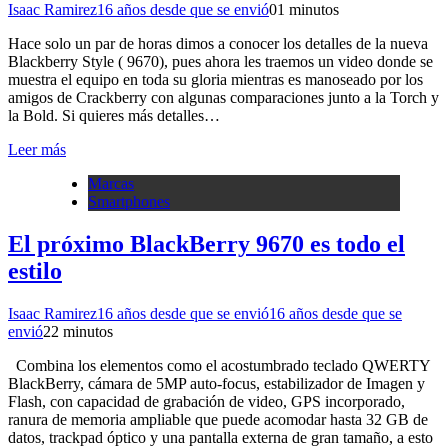
Isaac Ramirez
16 años desde que se envió
0
1 minutos
Hace solo un par de horas dimos a conocer los detalles de la nueva
Blackberry Style ( 9670), pues ahora les traemos un video donde se
muestra el equipo en toda su gloria mientras es manoseado por los
amigos de Crackberry con algunas comparaciones junto a la Torch y
la Bold. Si quieres más detalles…
Leer más
Marcas
Smartphones
El próximo BlackBerry 9670 es todo el
estilo
Isaac Ramirez
16 años desde que se envió
16 años desde que se
envió
2
2 minutos
Combina los elementos como el acostumbrado teclado QWERTY
BlackBerry, cámara de 5MP auto-focus, estabilizador de Imagen y
Flash, con capacidad de grabación de video, GPS incorporado,
ranura de memoria ampliable que puede acomodar hasta 32 GB de
datos, trackpad óptico y una pantalla externa de gran tamaño, a esto