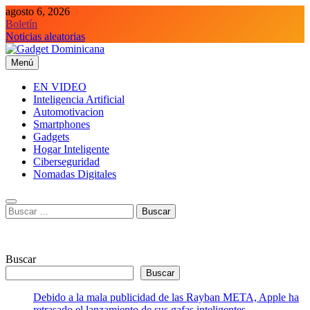
Saltar
agosto 6, 2026
al
Boletín
contenido
Noticias aleatorias
Menú
Gadget Dominicana
Gadgets y Tecnología de consumo
EN VIDEO
Inteligencia Artificial
Automotivacion
Smartphones
Gadgets
Hogar Inteligente
Ciberseguridad
Nomadas Digitales
Buscar:
Buscar
Buscar
Debido a la mala publicidad de las Rayban META, Apple ha
retrasado el lanzamiento de sus gafas inteligentes