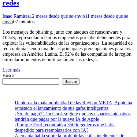
redes
Isaac Ramirez
12 meses desde que se envió
11 meses desde que se
envió
0
7 minutos
Los mensajes de phishing, junto con ataques de ransomware y
DDoS, representan métodos empleados por ciberdelincuentes para
explotar las vulnerabilidades de las organizaciones. La seguridad de
red continúa siendo una de las principales preocupaciones para las
empresas en América Latina. El 92% de las compañías de la región
enfrentaron intentos de infiltración en sus redes,…
Leer más
Buscar
Buscar
Debido a la mala publicidad de las Rayban META, Apple ha
retrasado el lanzamiento de sus gafas inteligentes
¿Siri de pago? Tim Cook sugiere que los usuarios intensivos
tendrán que pagar por la nueva IA de Apple
¿Por qué Ford recontrató a 350 ingenieros que había
despedido para reemplazarlos con IA?
Alemania habla sobre la prohibir las gafas inteligentes de