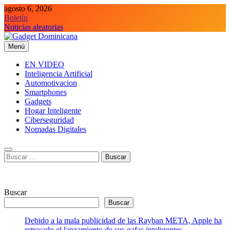
Saltar
agosto 6, 2026
al
Boletín
contenido
Noticias aleatorias
Menú
Gadget Dominicana
Gadgets y Tecnología de consumo
EN VIDEO
Inteligencia Artificial
Automotivacion
Smartphones
Gadgets
Hogar Inteligente
Ciberseguridad
Nomadas Digitales
Buscar:
Buscar
Buscar
Debido a la mala publicidad de las Rayban META, Apple ha
retrasado el lanzamiento de sus gafas inteligentes