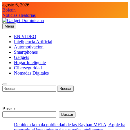
Saltar
agosto 6, 2026
al
Boletín
contenido
Noticias aleatorias
Menú
Gadget Dominicana
Gadgets y Tecnología de consumo
EN VIDEO
Inteligencia Artificial
Automotivacion
Smartphones
Gadgets
Hogar Inteligente
Ciberseguridad
Nomadas Digitales
Buscar:
Buscar
Buscar
Debido a la mala publicidad de las Rayban META, Apple ha
retrasado el lanzamiento de sus gafas inteligentes