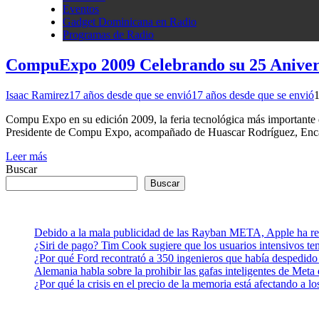
Eventos
Gadget Dominicana en Radio
Programas de Radio
CompuExpo 2009 Celebrando su 25 Aniver
Isaac Ramirez
17 años desde que se envió
17 años desde que se envió
1
Compu Expo en su edición 2009, la feria tecnológica más importante d
Presidente de Compu Expo, acompañado de Huascar Rodríguez, Enca
Leer más
Buscar
Buscar
Debido a la mala publicidad de las Rayban META, Apple ha retr
¿Siri de pago? Tim Cook sugiere que los usuarios intensivos t
¿Por qué Ford recontrató a 350 ingenieros que había despedido
Alemania habla sobre la prohibir las gafas inteligentes de Meta
¿Por qué la crisis en el precio de la memoria está afectando a 