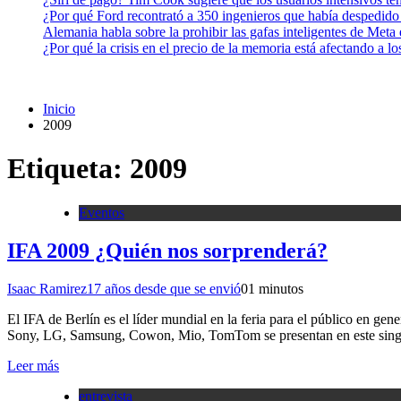
¿Por qué Ford recontrató a 350 ingenieros que había despedido
Alemania habla sobre la prohibir las gafas inteligentes de Meta
¿Por qué la crisis en el precio de la memoria está afectando a 
Inicio
2009
Etiqueta:
2009
Eventos
IFA 2009 ¿Quién nos sorprenderá?
Isaac Ramirez
17 años desde que se envió
0
1 minutos
El IFA de Berlín es el líder mundial en la feria para el público en g
Sony, LG, Samsung, Cowon, Mio, TomTom se presentan en este sing
Leer más
entrevista