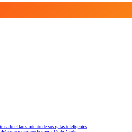
asado el lanzamiento de sus gafas inteligentes
endrán que pagar por la nueva IA de Apple