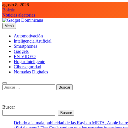
Saltar
agosto 8, 2026
al
Boletín
contenido
Noticias aleatorias
Menú
Gadget Dominicana
Gadgets, Autos y Tecnología de consumo
Automotivación
Inteligencia Artificial
Smartphones
Gadgets
EN VIDEO
Hogar Inteligente
Ciberseguridad
Nomadas Digitales
Buscar:
Buscar
Buscar
Debido a la mala publicidad de las Rayban META, Apple ha retr
¿Siri de pago? Tim Cook sugiere que los usuarios intensivos t