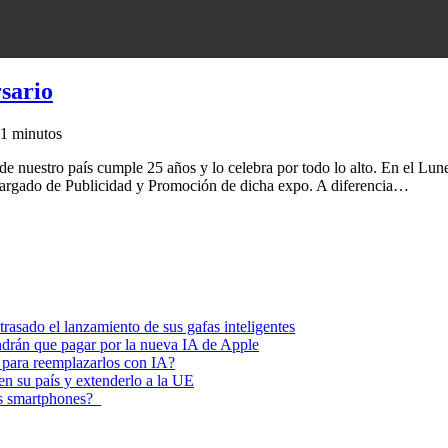
sario
1 minutos
e nuestro país cumple 25 años y lo celebra por todo lo alto. En el Lun
rgado de Publicidad y Promoción de dicha expo. A diferencia…
asado el lanzamiento de sus gafas inteligentes
endrán que pagar por la nueva IA de Apple
 para reemplazarlos con IA?
 en su país y extenderlo a la UE
los smartphones?