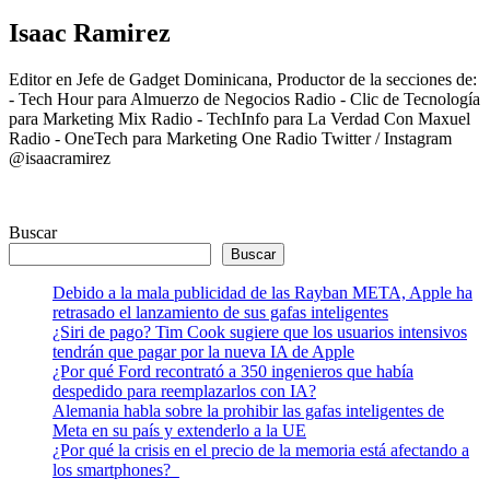
Isaac Ramirez
Editor en Jefe de Gadget Dominicana, Productor de la secciones de:
- Tech Hour para Almuerzo de Negocios Radio - Clic de Tecnología
para Marketing Mix Radio - TechInfo para La Verdad Con Maxuel
Radio - OneTech para Marketing One Radio Twitter / Instagram
@isaacramirez
Buscar
Buscar
Debido a la mala publicidad de las Rayban META, Apple ha
retrasado el lanzamiento de sus gafas inteligentes
¿Siri de pago? Tim Cook sugiere que los usuarios intensivos
tendrán que pagar por la nueva IA de Apple
¿Por qué Ford recontrató a 350 ingenieros que había
despedido para reemplazarlos con IA?
Alemania habla sobre la prohibir las gafas inteligentes de
Meta en su país y extenderlo a la UE
¿Por qué la crisis en el precio de la memoria está afectando a
los smartphones?