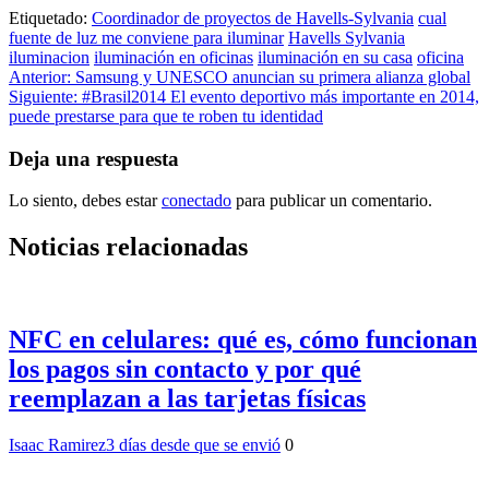
Etiquetado:
Coordinador de proyectos de Havells-Sylvania
cual
fuente de luz me conviene para iluminar
Havells Sylvania
iluminacion
iluminación en oficinas
iluminación en su casa
oficina
Navegación
Anterior:
Samsung y UNESCO anuncian su primera alianza global
Siguiente:
#Brasil2014 El evento deportivo más importante en 2014,
de
puede prestarse para que te roben tu identidad
entradas
Deja una respuesta
Lo siento, debes estar
conectado
para publicar un comentario.
Noticias relacionadas
NFC en celulares: qué es, cómo funcionan
los pagos sin contacto y por qué
reemplazan a las tarjetas físicas
Isaac Ramirez
3 días desde que se envió
0