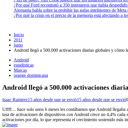
¿Por qué Ford recontrató a 350 ingenieros que había despedido
Alemania habla sobre la prohibir las gafas inteligentes de Meta
¿Por qué la crisis en el precio de la memoria está afectando a 
Inicio
2011
junio
Android llegó a 500.000 activaciones diarias globales y cómo 
Android
estadisticas
Marcas
orange dominicana
Android llegó a 500.000 activaciones diar
Isaac Ramirez
15 años desde que se envió
15 años desde que se envió
Uffff… hace solo unos 6 meses les contábamos que Android llegaba a l
tasa de activaciones de dispositivos con Android crece un 4,4% cada
activaciones por día, lo que representa el crecimiento sostenido más 