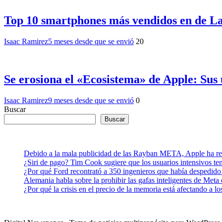
Top 10 smartphones más vendidos en de L
Isaac Ramirez
5 meses desde que se envió
20
Se erosiona el «Ecosistema» de Apple: Sus
Isaac Ramirez
9 meses desde que se envió
0
Buscar
Buscar
Debido a la mala publicidad de las Rayban META, Apple ha retr
¿Siri de pago? Tim Cook sugiere que los usuarios intensivos t
¿Por qué Ford recontrató a 350 ingenieros que había despedido
Alemania habla sobre la prohibir las gafas inteligentes de Meta
¿Por qué la crisis en el precio de la memoria está afectando a 