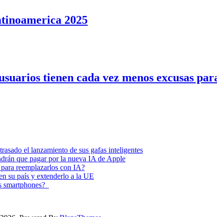
atinoamerica 2025
 usuarios tienen cada vez menos excusas par
asado el lanzamiento de sus gafas inteligentes
endrán que pagar por la nueva IA de Apple
 para reemplazarlos con IA?
 en su país y extenderlo a la UE
los smartphones?