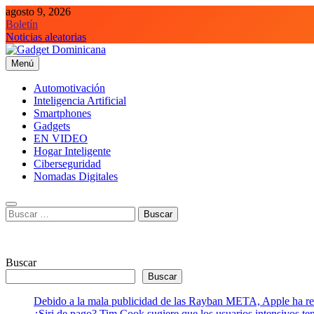
Saltar
agosto 9, 2026
al
Boletín
contenido
Noticias aleatorias
Menú
Gadget Dominicana
Gadgets, Autos y Tecnología de consumo
Automotivación
Inteligencia Artificial
Smartphones
Gadgets
EN VIDEO
Hogar Inteligente
Ciberseguridad
Nomadas Digitales
Buscar:
Buscar
Buscar
Debido a la mala publicidad de las Rayban META, Apple ha retr
¿Siri de pago? Tim Cook sugiere que los usuarios intensivos t