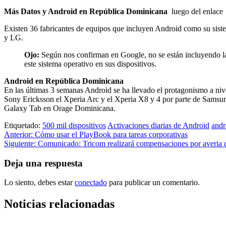
Más Datos y Android en República Dominicana
luego del enlace
Existen 36 fabricantes de equipos que incluyen Android como su sist
y LG.
Ojo:
Según nos confirman en Google, no se están incluyendo las
este sistema operativo en sus dispositivos.
Android en República Dominicana
En las últimas 3 semanas Android se ha llevado el protagonismo a ni
Sony Ericksson el Xperia Arc y el Xperia X8 y 4 por parte de Samsun
Galaxy Tab en Orage Dominicana.
Etiquetado:
500 mil dispositivos
Activaciones diarias de Android
andr
Navegación
Anterior:
Cómo usar el PlayBook para tareas corporativas
Siguiente:
Comunicado: Tricom realizará compensaciones por averia d
de
entradas
Deja una respuesta
Lo siento, debes estar
conectado
para publicar un comentario.
Noticias relacionadas