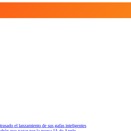
asado el lanzamiento de sus gafas inteligentes
endrán que pagar por la nueva IA de Apple