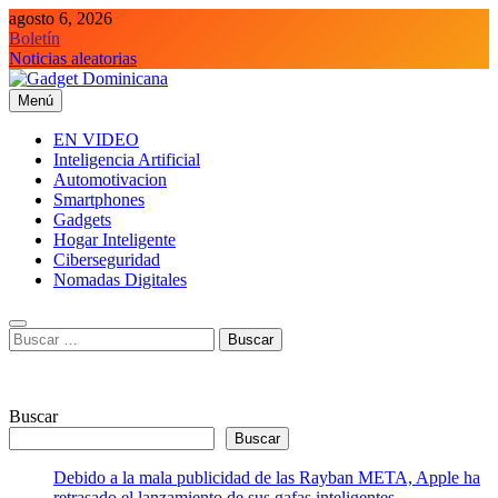
Saltar
agosto 6, 2026
al
Boletín
contenido
Noticias aleatorias
Menú
Gadget Dominicana
Gadgets y Tecnología de consumo
EN VIDEO
Inteligencia Artificial
Automotivacion
Smartphones
Gadgets
Hogar Inteligente
Ciberseguridad
Nomadas Digitales
Buscar:
Buscar
Buscar
Debido a la mala publicidad de las Rayban META, Apple ha
retrasado el lanzamiento de sus gafas inteligentes