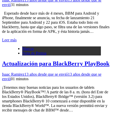
Isaac Ramirez
13 años desde que se envió
13 años desde que se
envió
3
1 minutos
Esperado desde hace más de 4 meses, BBM para Android y
iPhone, finalmente se anuncia, su fecha de lanzamiento 21
Septiembre para Android y 22 para iOS. Estaba todo listo en
blackberry, hasta que algo paso, se filtra una de las versiones finales
de la aplicación en forma de APK, y ésta historia jamás…
Leer más
Marcas
Nota de Prensa
Actualización para BlackBerry PlayBook
Isaac Ramirez
13 años desde que se envió
13 años desde que se
envió
0
1 minutos
¡Tenemos muy buenas noticias para los usuarios de tablets
BlackBerry® PlayBook™! A partir de las 8 a. m. (hora del Este de
los Estados Unidos), BlackBerry® Bridge™ (versión 3.2) para
smartphones BlackBerry® 10 comenzará a estar disponible en la
tienda BlackBerry® World™. La nueva versión permitirá enviar y
recibir mensajes de chat de BBM™ desde…