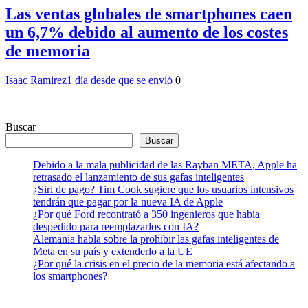
Las ventas globales de smartphones caen
un 6,7% debido al aumento de los costes
de memoria
Isaac Ramirez
1 día desde que se envió
0
Buscar
Buscar
Debido a la mala publicidad de las Rayban META, Apple ha
retrasado el lanzamiento de sus gafas inteligentes
¿Siri de pago? Tim Cook sugiere que los usuarios intensivos
tendrán que pagar por la nueva IA de Apple
¿Por qué Ford recontrató a 350 ingenieros que había
despedido para reemplazarlos con IA?
Alemania habla sobre la prohibir las gafas inteligentes de
Meta en su país y extenderlo a la UE
¿Por qué la crisis en el precio de la memoria está afectando a
los smartphones?