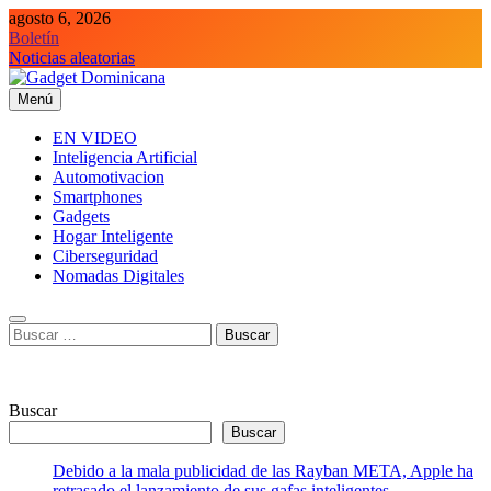
Saltar
agosto 6, 2026
al
Boletín
contenido
Noticias aleatorias
Menú
Gadget Dominicana
Gadgets y Tecnología de consumo
EN VIDEO
Inteligencia Artificial
Automotivacion
Smartphones
Gadgets
Hogar Inteligente
Ciberseguridad
Nomadas Digitales
Buscar:
Buscar
Buscar
Debido a la mala publicidad de las Rayban META, Apple ha
retrasado el lanzamiento de sus gafas inteligentes