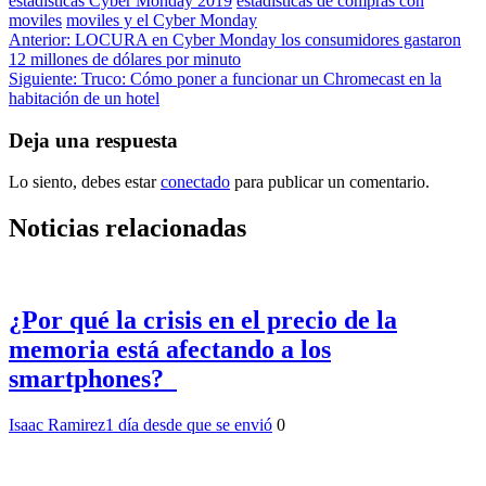
estadisticas Cyber Monday 2019
estadisticas de compras con
moviles
moviles y el Cyber ​​Monday
Navegación
Anterior:
LOCURA en Cyber ​​Monday los consumidores gastaron
12 millones de dólares por minuto
de
Siguiente:
Truco: Cómo poner a funcionar un Chromecast en la
entradas
habitación de un hotel
Deja una respuesta
Lo siento, debes estar
conectado
para publicar un comentario.
Noticias relacionadas
¿Por qué la crisis en el precio de la
memoria está afectando a los
smartphones?
Isaac Ramirez
1 día desde que se envió
0